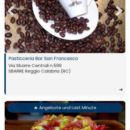
Previ
Next
ous
Pasticceria Bar San Francesco
Via Sbarre Centrali n.599
SBARRE Reggio Calabria (RC)
➜
🔥 Angebote und Last Minute