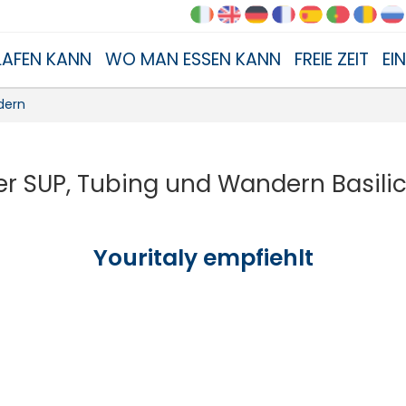
AFEN KANN
WO MAN ESSEN KANN
FREIE ZEIT
EI
dern
er SUP, Tubing und Wandern Basili
Youritaly empfiehlt