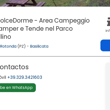
olceDorme - Area Campeggio
Camper e Tende nel Parco
in
lino
8
Rotonda
(PZ) -
Basilicata
ontactos
óvil
+39.329.3421603
ibe en WhatsApp