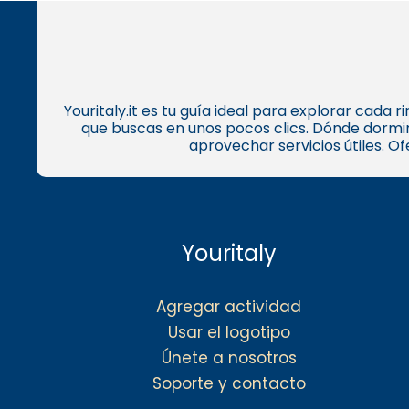
Youritaly.it es tu guía ideal para explorar cada
que buscas en unos pocos clics. Dónde dormir
aprovechar servicios útiles. O
Youritaly
Agregar actividad
Usar el logotipo
Únete a nosotros
Soporte y contacto