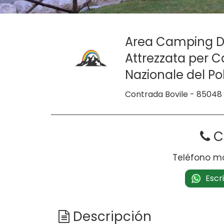
Area Camping D
Attrezzata per 
Nazionale del Pol
Contrada Bovile - 8504
C
Teléfono m
Escr
Descripción