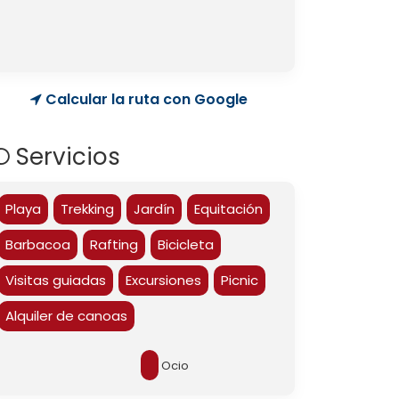
Calcular la ruta con Google
Servicios
Playa
Trekking
Jardín
Equitación
Barbacoa
Rafting
Bicicleta
Visitas guiadas
Excursiones
Picnic
Alquiler de canoas
Ocio