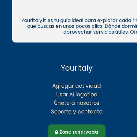
Youritaly.it es tu guía ideal para explorar cada
que buscas en unos pocos clics. Dónde dormir
aprovechar servicios útiles. O
Youritaly
Agregar actividad
Usar el logotipo
Únete a nosotros
Soporte y contacto
Zona reservada