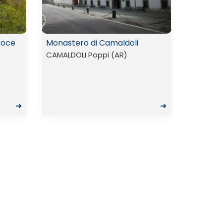
roce
Monastero di Camaldoli
CAMALDOLI Poppi (AR)
➜
➜