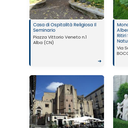
Casa di Ospitalità Religiosa Il
Mona
Seminario
Albe
Ritir
Piazza Vittorio Veneto n.1
Natu
Alba (CN)
Via S
BOCC
➜