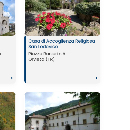
Casa di Accoglienza Religiosa
San Lodovico
o
Piazza Ranieri n.5
Orvieto (TR)
➜
➜