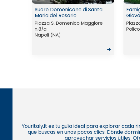
Suore Domenicane di Santa
Famig
Maria del Rosario
Giova
Piazza S. Domenico Maggiore
Piazza
n.8/a
Polic
Napoli (NA)
➜
Youritaly.it es tu guía ideal para explorar cada
que buscas en unos pocos clics. Dónde dormir
aprovechar servicios útiles. O