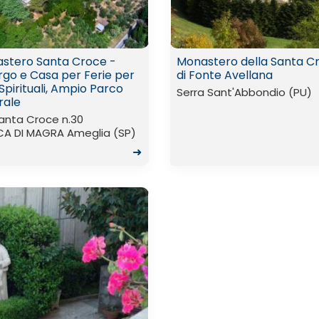
stero Santa Croce -
Monastero della Santa C
rgo e Casa per Ferie per
di Fonte Avellana
i Spirituali, Ampio Parco
Serra Sant'Abbondio (PU)
rale
anta Croce n.30
A DI MAGRA Ameglia (SP)
➜