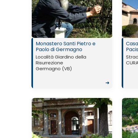
Monastero Santi Pietro e
Casa
Paolo di Germagno
Paci
Località Giardino della
Strad
Risurrezione
CURA 
Germagno (VB)
➜