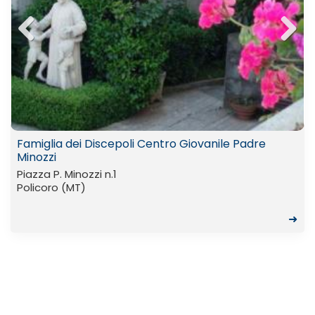
Previ
Next
ous
Famiglia dei Discepoli Centro Giovanile Padre
Minozzi
Piazza P. Minozzi n.1
Policoro (MT)
➜