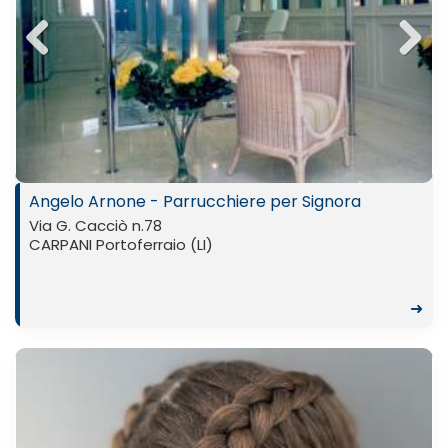
Previ
Next
ous
Angelo Arnone - Parrucchiere per Signora
Via G. Cacciò n.78
CARPANI Portoferraio (LI)
➜