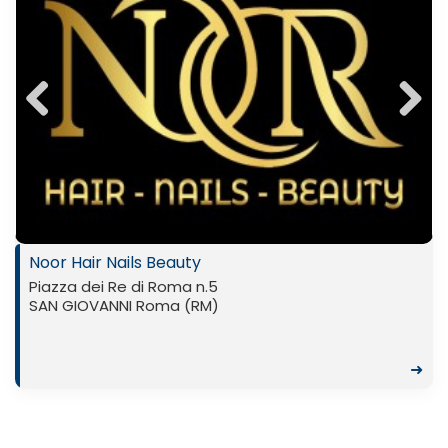
Previ
Next
ous
Noor Hair Nails Beauty
Piazza dei Re di Roma n.5
SAN GIOVANNI Roma (RM)
➜