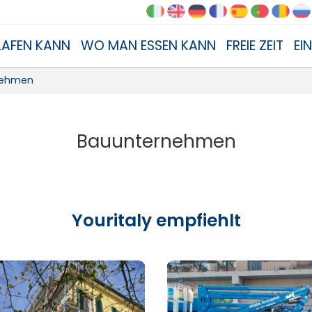
AFEN KANN
WO MAN ESSEN KANN
FREIE ZEIT
EI
nehmen
Bauunternehmen
Youritaly empfiehlt