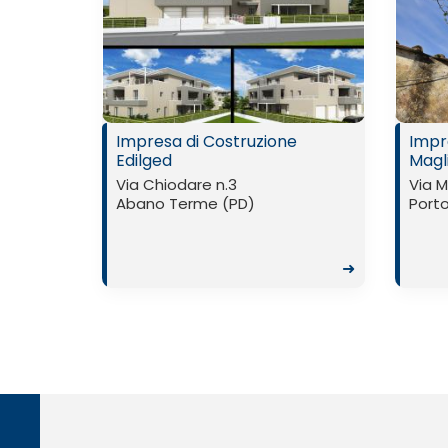
Impresa di Costruzione
Impre
Edilged
Magl
Via Chiodare n.3
Via Ma
Abano Terme (PD)
Porto
➜