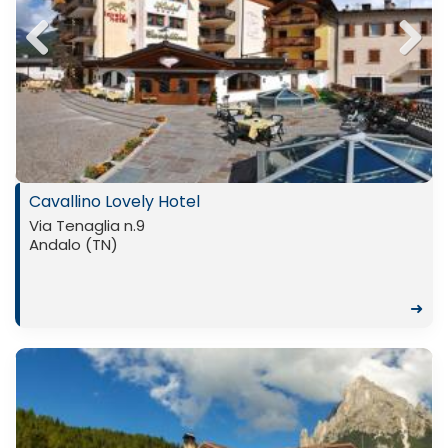
Previ
Next
ous
Cavallino Lovely Hotel
Via Tenaglia n.9
Andalo (TN)
➜