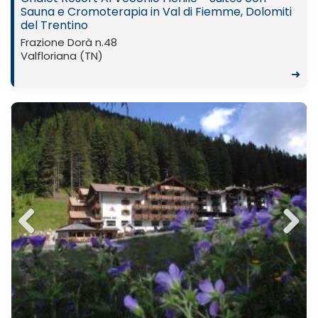
Sauna e Cromoterapia in Val di Fiemme, Dolomiti
del Trentino
Frazione Dorà n.48
Valfloriana (TN)
➜
Previ
Next
ous