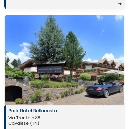
➜
Previ
Next
ous
Park Hotel Bellacosta
Via Trento n.38
Cavalese (TN)