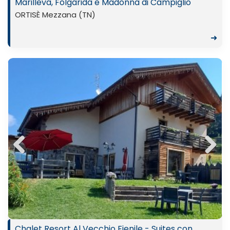
Marilleva, Folgarida e Madonna di Campiglio
ORTISÈ Mezzana (TN)
➜
Previ
Next
ous
Chalet Resort Al Vecchio Fienile - Suites con