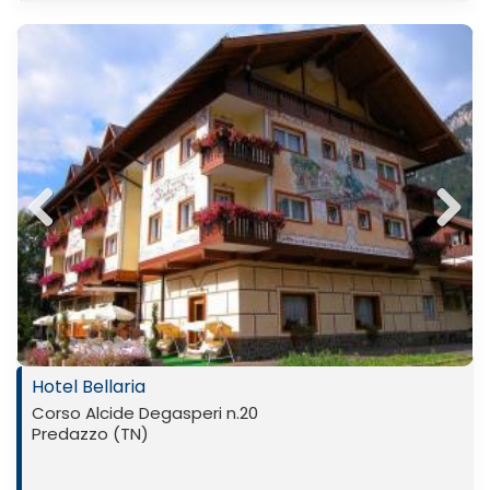
Previ
Next
ous
Hotel Bellaria
Corso Alcide Degasperi n.20
Predazzo (TN)