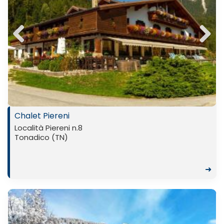
Previ
Next
ous
Chalet Piereni
Località Piereni n.8
Tonadico (TN)
➜