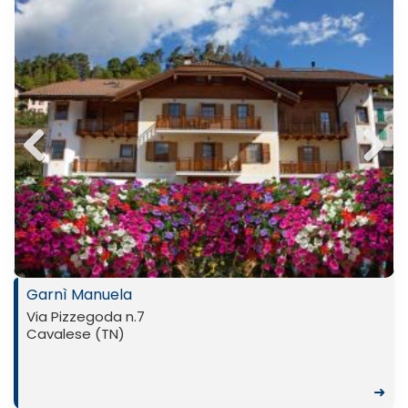
Previ
Next
ous
Garnì Manuela
Via Pizzegoda n.7
Cavalese (TN)
➜