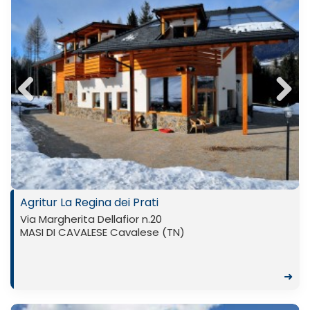
Previ
Next
ous
Agritur La Regina dei Prati
Via Margherita Dellafior n.20
MASI DI CAVALESE Cavalese (TN)
➜