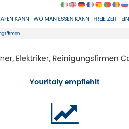
AFEN KANN
WO MAN ESSEN KANN
FREIE ZEIT
EI
ungsfirmen
er, Elektriker, Reinigungsfirmen C
Youritaly empfiehlt