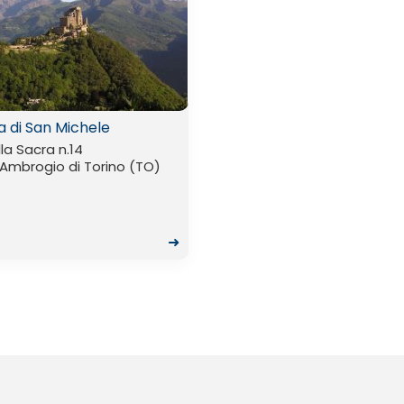
a di San Michele
lla Sacra n.14
Ambrogio di Torino (TO)
➜