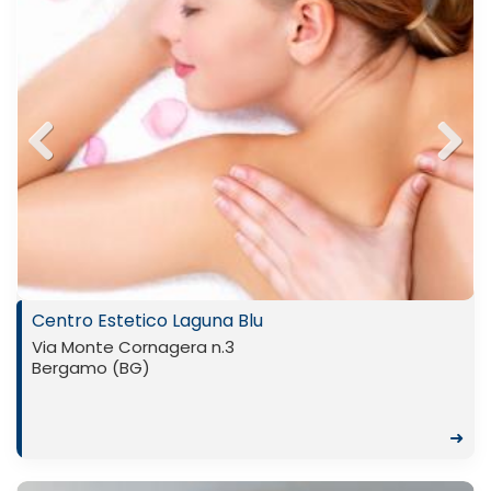
Previ
Next
ous
Centro Estetico Laguna Blu
Via Monte Cornagera n.3
Bergamo (BG)
➜