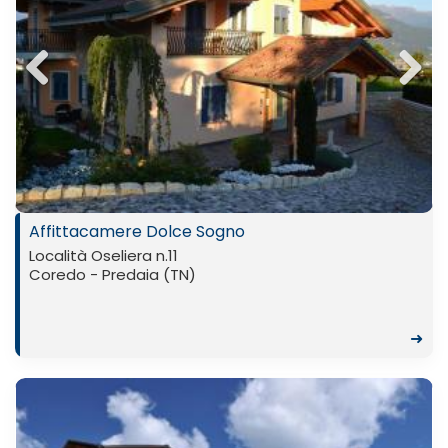
Previ
Next
ous
Affittacamere Dolce Sogno
Località Oseliera n.11
Coredo - Predaia (TN)
➜