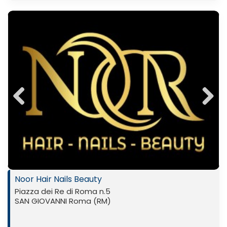
Previ
Next
ous
Noor Hair Nails Beauty
Piazza dei Re di Roma n.5
SAN GIOVANNI Roma (RM)