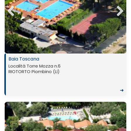
Previ
Next
ous
Baia Toscana
Località Torre Mozza n.6
RIOTORTO Piombino (LI)
➜