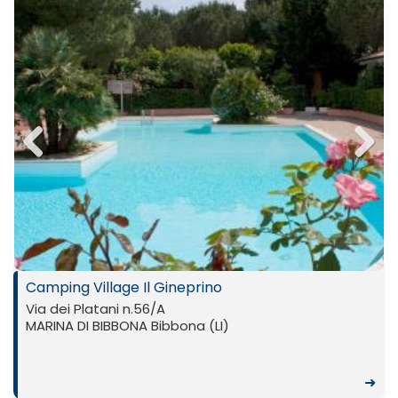
Previ
Next
ous
Camping Village Il Gineprino
Via dei Platani n.56/A
MARINA DI BIBBONA Bibbona (LI)
➜