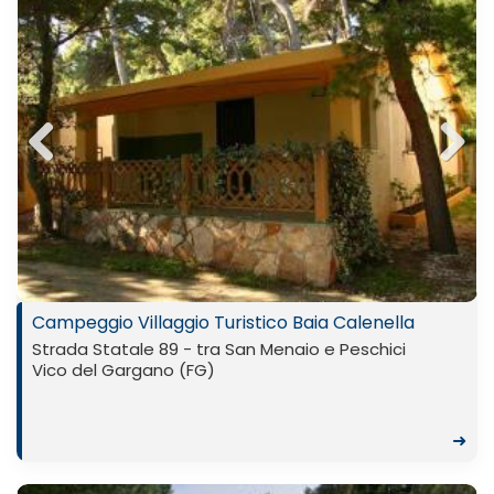
Previ
Next
ous
Campeggio Villaggio Turistico Baia Calenella
Strada Statale 89 - tra San Menaio e Peschici
Vico del Gargano (FG)
➜