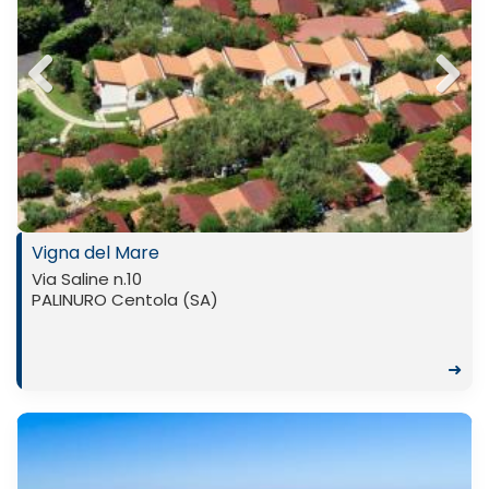
Previ
Next
ous
Vigna del Mare
Via Saline n.10
PALINURO Centola (SA)
➜