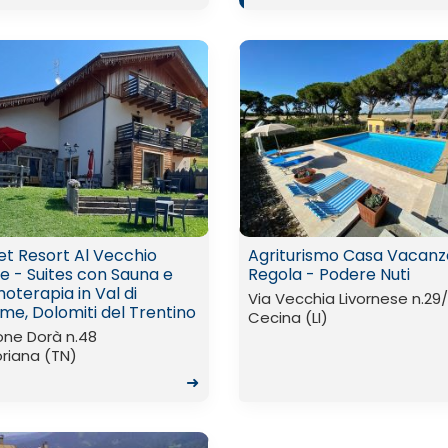
et Resort Al Vecchio
Agriturismo Casa Vacanz
le - Suites con Sauna e
Regola - Podere Nuti
oterapia in Val di
Via Vecchia Livornese n.29
me, Dolomiti del Trentino
Cecina (LI)
one Dorà n.48
oriana (TN)
➜