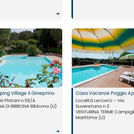
➜
ng Village Il Gineprino
Casa Vacanze Poggio Ap
ei Platani n.56/A
Località Lecceto - Via
A DI BIBBONA Bibbona (LI)
Suveretana n.3
VENTURINA TERME Campigl
Marittima (LI)
➜