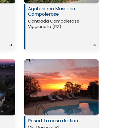
Agriturismo Masseria
Campolerose
Contrada Campolerose
Viggianello (PZ)
➜
➜
Resort La casa dei fiori
Via Marina n.52