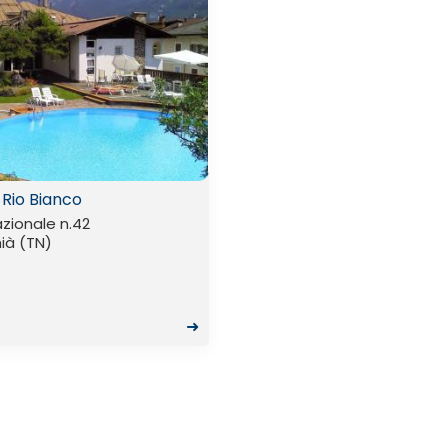
 Rio Bianco
azionale n.42
ià (TN)
➜