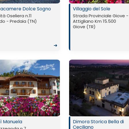
ttacamere Dolce Sogno
Villaggio del Sole
ità Oseliera n.11
Strada Provinciale Giove -
do - Predaia (TN)
Attigliano Km 15.500
Giove (TR)
➜
ì Manuela
Dimora Storica Bella di
Ceciliano
izzegoda n.7