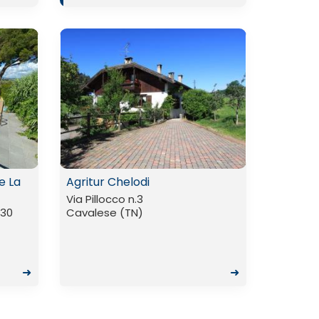
e La
Agritur Chelodi
Via Pillocco n.3
/30
Cavalese (TN)
➜
➜