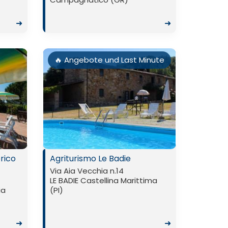
➜
➜
🔥 Angebote und Last Minute
rico
Agriturismo Le Badie
Via Aia Vecchia n.14
LE BADIE Castellina Marittima
ia
(PI)
➜
➜