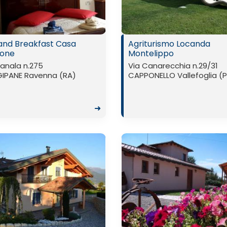
and Breakfast Casa
Agriturismo Locanda
one
Montelippo
anala n.275
Via Canarecchia n.29/31
GIPANE Ravenna (RA)
CAPPONELLO Vallefoglia (
➜