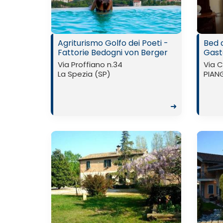
Agriturismo Golfo dei Poeti -
Bed 
Fattorie Bedogni von Berger
Gast
Via Proffiano n.34
Via C
La Spezia (SP)
PIAN
➜