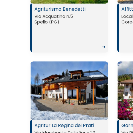
Agriturismo Benedetti
Affi
Via Acquatino n.5
Local
Spello (PG)
Core
➜
Agritur La Regina dei Prati
Garn
Via Margherita Dellafior n.20
Via P