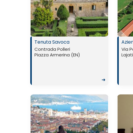
Tenuta Savoca
Azien
Contrada Polleri
Via P
Piazza Armerina (EN)
Lajat
➜