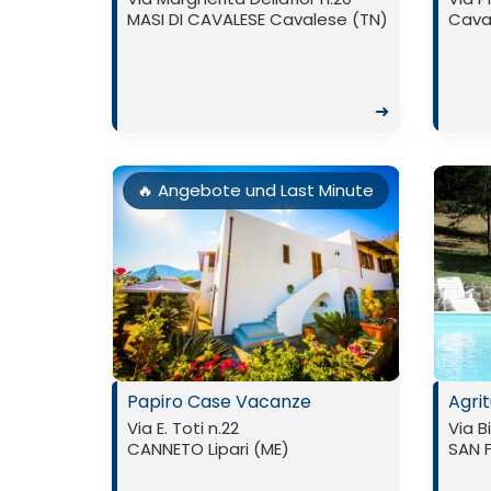
MASI DI CAVALESE Cavalese (TN)
Cava
➜
🔥 Angebote und Last Minute
Papiro Case Vacanze
Agrit
Via E. Toti n.22
Via B
CANNETO Lipari (ME)
SAN 