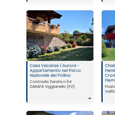
Casa Vacanze L'Aurora -
Chal
Appartamento nel Parco
Fieni
Nazionale del Pollino
Crom
Fiem
Contrada Zarafa n.54
ZARAFA Viggianello (PZ)
Frazi
Valfl
➜