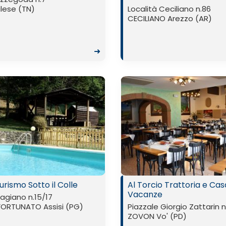
lese (TN)
Località Ceciliano n.86
CECILIANO Arezzo (AR)
➜
urismo Sotto il Colle
Al Torcio Trattoria e Cas
Vacanze
iagiano n.15/17
FORTUNATO Assisi (PG)
Piazzale Giorgio Zattarin 
ZOVON Vo' (PD)