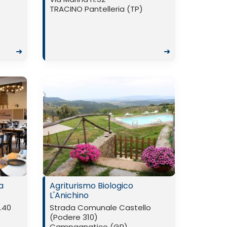
TRACINO Pantelleria (TP)
➜
➜
a
Agriturismo Biologico
L'Anichino
n.40
Strada Comunale Castello
(Podere 310)
Campagnatico (GR)