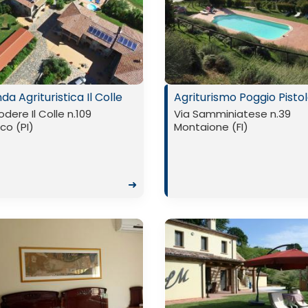
da Agrituristica Il Colle
Agriturismo Poggio Pisto
odere Il Colle n.109
Via Samminiatese n.39
ico (PI)
Montaione (FI)
➜