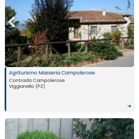
Previ
Next
ous
Agriturismo Masseria Campolerose
Contrada Campolerose
Viggianello (PZ)
➜