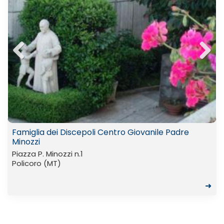
Previ
Next
ous
Famiglia dei Discepoli Centro Giovanile Padre
Minozzi
Piazza P. Minozzi n.1
Policoro (MT)
➜