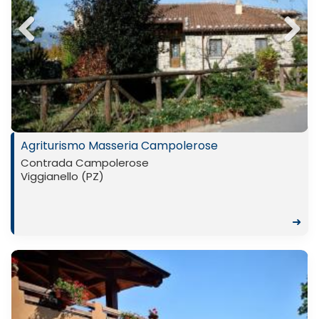
Previ
Next
ous
Agriturismo Masseria Campolerose
Contrada Campolerose
Viggianello (PZ)
➜