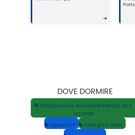
Porto
➜
DOVE DORMIRE
Affittacamere, Bed and Breakfast, B&B,
Locande
Agriturismi
Alberghi e Hotel