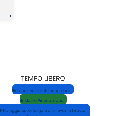
➜
TEMPO LIBERO
Locali notturni, Lounge bar
Musei, Pinacoteche
Noleggio auto, furgoni e minivan a breve,