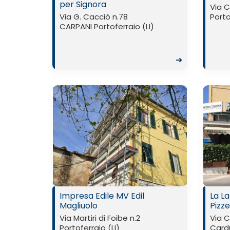
per Signora
Via Ca
Via G. Cacciò n.78
Porto
CARPANI Portoferraio (LI)
➜
Impresa Edile MV Edil
La L
Magliuolo
Pizz
Via Martiri di Foibe n.2
Via C
Portoferraio (LI)
Cardu