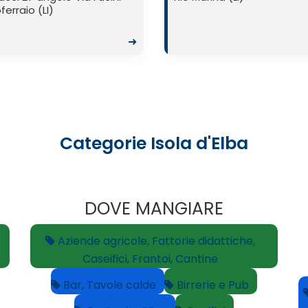
ferraio (LI)
➜
Categorie Isola d'Elba
DOVE MANGIARE
Aziende agricole, Fattorie didattiche,
Caseifici, Frantoi, Cantine
Bar, Tavole calde
Birrerie e Pub