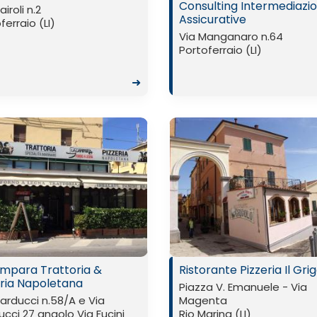
Consulting Intermediazio
iroli n.2
Assicurative
ferraio (LI)
Via Manganaro n.64
Portoferraio (LI)
➜
ampara Trattoria &
Ristorante Pizzeria Il Gri
eria Napoletana
Piazza V. Emanuele - Via
arducci n.58/A e Via
Magenta
cci 27 angolo Via Fucini
Rio Marina (LI)