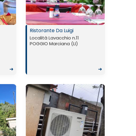
Ristorante Da Luigi
Località Lavacchio n.11
POGGIO Marciana (LI)
➜
➜