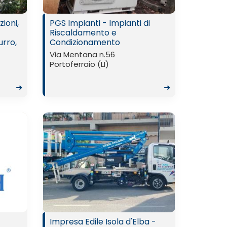
zioni,
PGS Impianti - Impianti di
Riscaldamento e
urro,
Condizionamento
Via Mentana n.56
Portoferraio (LI)
➜
➜
Impresa Edile Isola d'Elba -