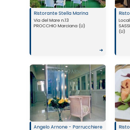
Ristorante Stella Marina
Risto
Via del Mare n.13
Local
PROCCHIO Marciana (LI)
SASSI
(LI)
➜
Angelo Arnone - Parrucchiere
Rist