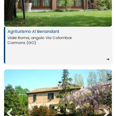
Previ
Next
ous
Agriturismo Al Benandant
Viale Roma, angolo Via Colombar
Cormons (GO)
➜