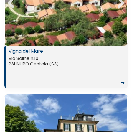
Previ
Next
ous
Vigna del Mare
Via Saline n.10
PALINURO Centola (SA)
➜