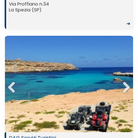
Via Proffiano n.34
La Spezia (SP)
➜
Previ
Next
ous
DAG Servizi Turistici