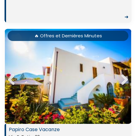
➜
🔥 Offres et Dernières Minutes
Previ
Next
ous
Papiro Case Vacanze