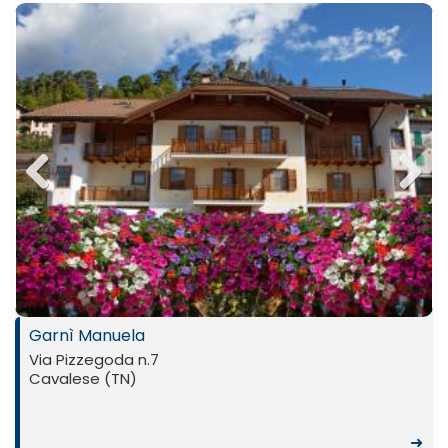
Previ
Next
ous
Garnì Manuela
Via Pizzegoda n.7
Cavalese (TN)
➜