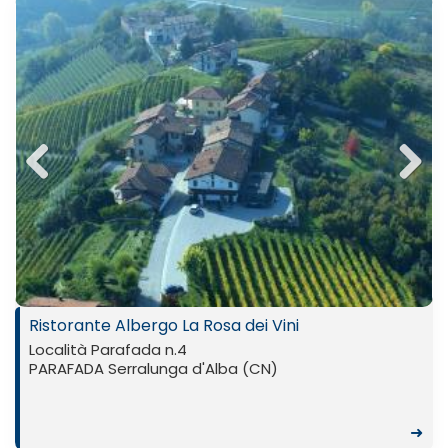
Previ
Next
ous
Ristorante Albergo La Rosa dei Vini
Località Parafada n.4
PARAFADA Serralunga d'Alba (CN)
➜