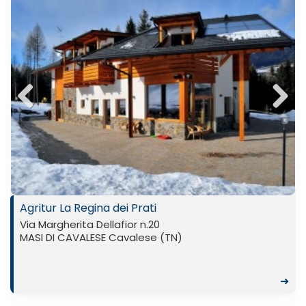
Previ
Next
ous
Agritur La Regina dei Prati
Via Margherita Dellafior n.20
MASI DI CAVALESE Cavalese (TN)
➜