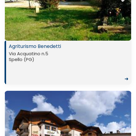
Previ
Next
ous
Agriturismo Benedetti
Via Acquatino n.5
Spello (PG)
➜