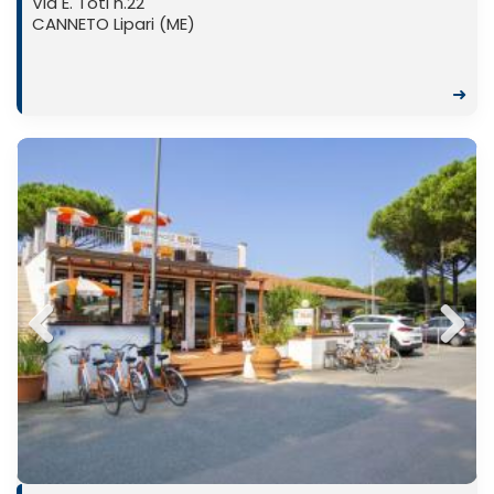
Via E. Toti n.22
CANNETO Lipari (ME)
➜
Previ
Next
ous