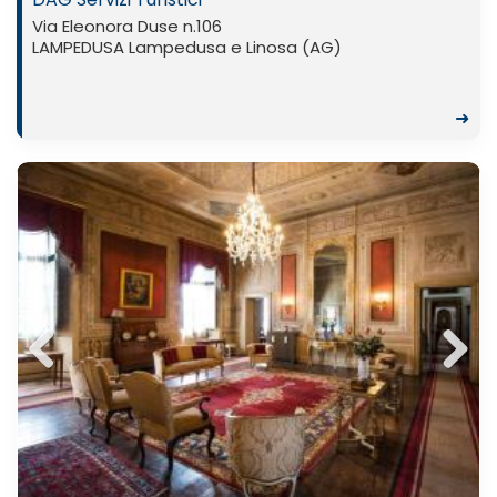
Via Eleonora Duse n.106
LAMPEDUSA Lampedusa e Linosa (AG)
➜
Previ
Next
ous