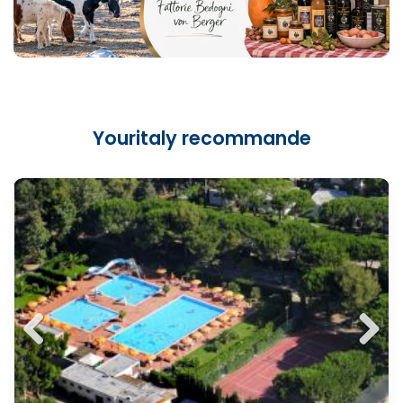
Youritaly recommande
Previ
Next
ous