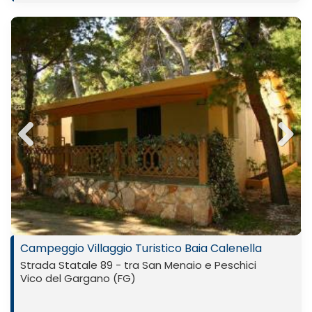
Previ
Next
ous
Campeggio Villaggio Turistico Baia Calenella
Strada Statale 89 - tra San Menaio e Peschici
Vico del Gargano (FG)