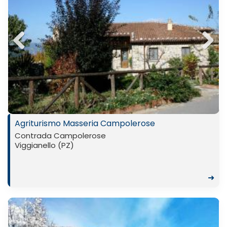
Previ
Next
ous
Agriturismo Masseria Campolerose
Contrada Campolerose
Viggianello (PZ)
➜