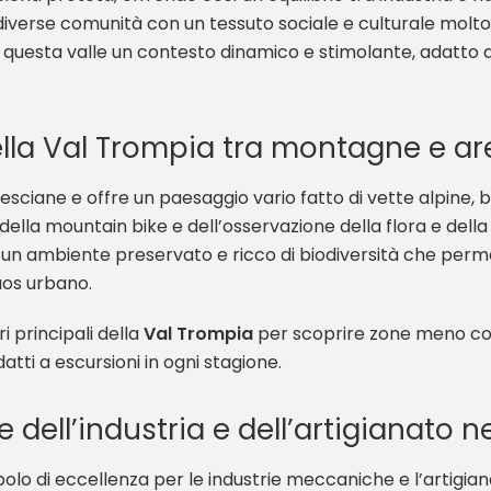
erse comunità con un tessuto sociale e culturale molto vi
n questa valle un contesto dinamico e stimolante, adatto a
lla Val Trompia tra montagne e are
resciane e offre un paesaggio vario fatto di vette alpine, bos
 della mountain bike e dell’osservazione della flora e della
no un ambiente preservato e ricco di biodiversità che per
caos urbano.
ri principali della
Val Trompia
per scoprire zone meno co
atti a escursioni in ogni stagione.
le dell’industria e dell’artigianato 
lo di eccellenza per le industrie meccaniche e l’artigian