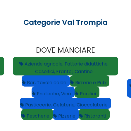
Categorie Val Trompia
DOVE MANGIARE
Aziende agricole, Fattorie didattiche,
Caseifici, Frantoi, Cantine
Bar, Tavole calde
Birrerie e Pub
Enoteche, Vino
Panifici
Pasticcerie, Gelaterie, Cioccolaterie
Pescherie
Pizzerie
Ristoranti