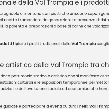
onale della Val Trompia e i prodotti
dici agricole e montane con piatti che uniscono sapori genu
 di ricette tramandate da generazioni. La presenza di ristor
lli, la polenta e preparazioni a base di carne che valori
odotti tipici
e i piatti tradizionali della
Val Trompia
scegli
 e artistico della Val Trompia tra c
icco patrimonio storico e artistico che si manifesta attra
festazioni culturali e le esposizioni temporanee permettono
tradizioni e dell’evoluzione sociale ed economica che hann
site guidate e partecipare a eventi culturali nella
Val Trom