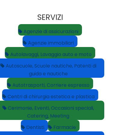
SERVIZI
Agenzie di assicurazioni
Agenzie immobiliari
Autolavaggi, Lavaggio auto e moto
Autoscuole, Scuole nautiche, Patenti di
guida e nautiche
Autotrasporti, Corriere espresso
Centri di chirurgia estetica e plastica
Cerimonie, Eventi, Occasioni speciali,
Catering, Meeting
Dentisti
Farmacie