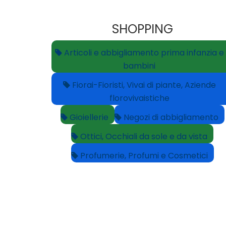
SHOPPING
Articoli e abbigliamento prima infanzia e
bambini
Fiorai-Fioristi, Vivai di piante, Aziende
florovivaistiche
Gioiellerie
Negozi di abbigliamento
Ottici, Occhiali da sole e da vista
Profumerie, Profumi e Cosmetici