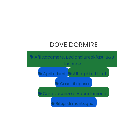
DOVE DORMIRE
Affittacamere, Bed and Breakfast, B&B,
Locande
Agriturismi
Alberghi e Hotel
Case di riposo
Case vacanze e Appartamenti
Rifugi di montagna