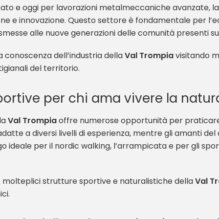
sato e oggi per lavorazioni metalmeccaniche avanzate, la
one e innovazione. Questo settore è fondamentale per l’ec
messe alle nuove generazioni delle comunità presenti sul 
la conoscenza dell’industria della
Val Trompia
visitando m
gianali del territorio.
sportive per chi ama vivere la natur
 la
Val Trompia
offre numerose opportunità per praticare s
datte a diversi livelli di esperienza, mentre gli amanti de
o ideale per il nordic walking, l’arrampicata e per gli sport
le molteplici strutture sportive e naturalistiche della
Val T
ci.