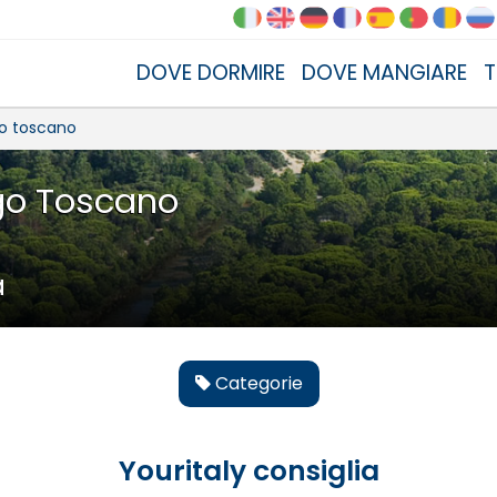
DOVE DORMIRE
DOVE MANGIARE
T
go toscano
go Toscano
a
Categorie
Youritaly consiglia