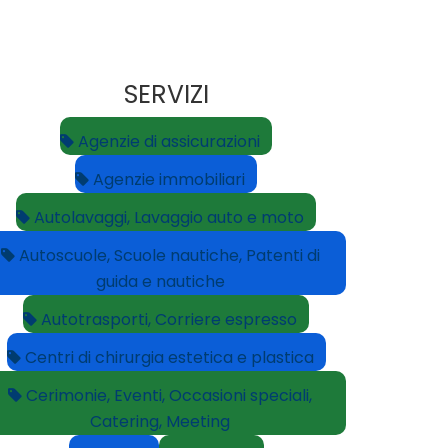
SERVIZI
Agenzie di assicurazioni
Agenzie immobiliari
Autolavaggi, Lavaggio auto e moto
Autoscuole, Scuole nautiche, Patenti di
guida e nautiche
Autotrasporti, Corriere espresso
Centri di chirurgia estetica e plastica
Cerimonie, Eventi, Occasioni speciali,
Catering, Meeting