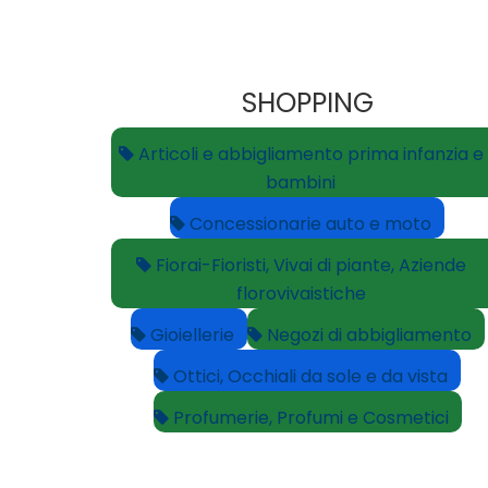
SHOPPING
Articoli e abbigliamento prima infanzia e
bambini
Concessionarie auto e moto
Fiorai-Fioristi, Vivai di piante, Aziende
florovivaistiche
Gioiellerie
Negozi di abbigliamento
Ottici, Occhiali da sole e da vista
Profumerie, Profumi e Cosmetici