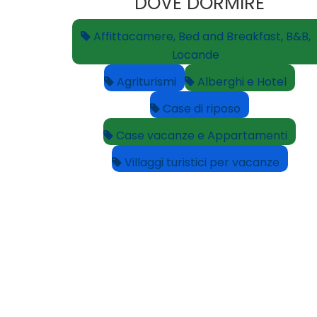
DOVE DORMIRE
Affittacamere, Bed and Breakfast, B&B,
Locande
Agriturismi
Alberghi e Hotel
Case di riposo
Case vacanze e Appartamenti
Villaggi turistici per vacanze