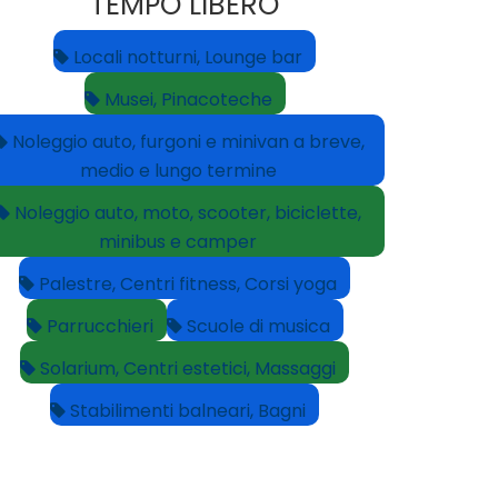
TEMPO LIBERO
Locali notturni, Lounge bar
Musei, Pinacoteche
Noleggio auto, furgoni e minivan a breve,
medio e lungo termine
Noleggio auto, moto, scooter, biciclette,
minibus e camper
Palestre, Centri fitness, Corsi yoga
Parrucchieri
Scuole di musica
Solarium, Centri estetici, Massaggi
Stabilimenti balneari, Bagni