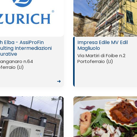
h Elba - AssiProFin
Impresa Edile MV Edil
ulting Intermediazioni
Magliuolo
curative
Via Martiri di Foibe n.2
Manganaro n.64
Portoferraio (LI)
ferraio (LI)
➜