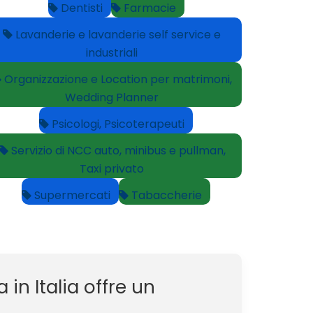
Dentisti
Farmacie
Lavanderie e lavanderie self service e
industriali
Organizzazione e Location per matrimoni,
Wedding Planner
Psicologi, Psicoterapeuti
Servizio di NCC auto, minibus e pullman,
Taxi privato
Supermercati
Tabaccherie
in Italia offre un