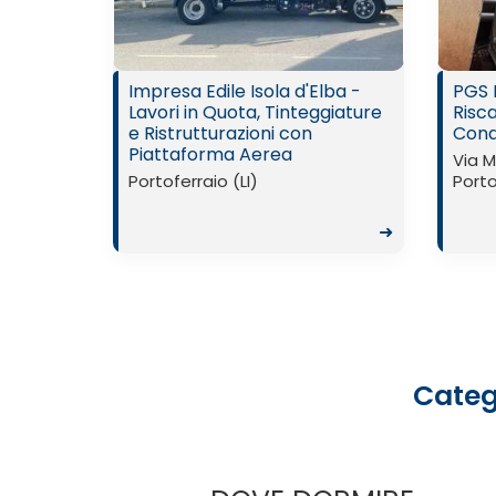
Impresa Edile Isola d'Elba -
PGS I
Lavori in Quota, Tinteggiature
Risc
e Ristrutturazioni con
Cond
Piattaforma Aerea
Via 
Portoferraio (LI)
Porto
➜
Categ