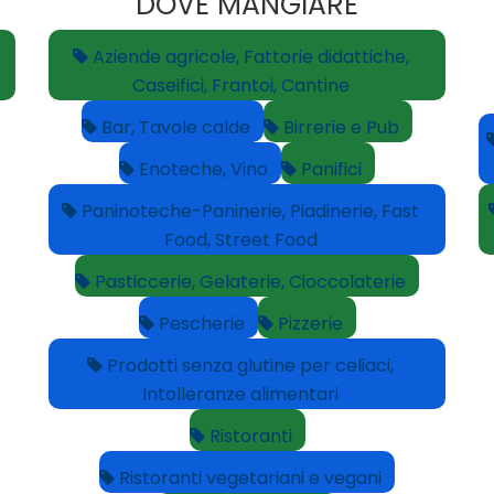
DOVE MANGIARE
Aziende agricole, Fattorie didattiche,
Caseifici, Frantoi, Cantine
Bar, Tavole calde
Birrerie e Pub
Enoteche, Vino
Panifici
Paninoteche-Paninerie, Piadinerie, Fast
Food, Street Food
Pasticcerie, Gelaterie, Cioccolaterie
Pescherie
Pizzerie
Prodotti senza glutine per celiaci,
Intolleranze alimentari
Ristoranti
Ristoranti vegetariani e vegani