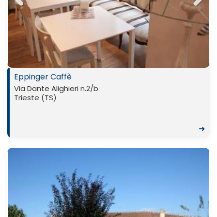
Previ
Next
ous
Eppinger Caffè
Via Dante Alighieri n.2/b
Trieste (TS)
➜