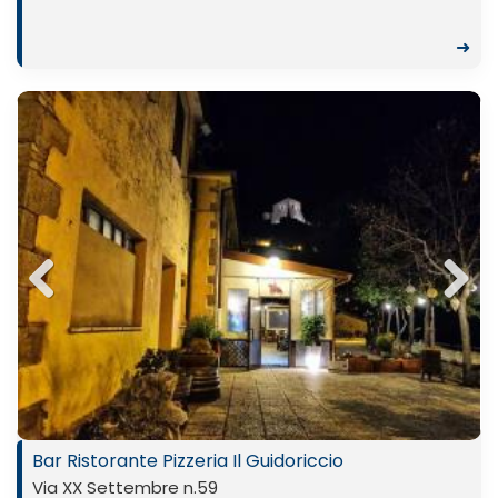
➜
Previ
Next
ous
Bar Ristorante Pizzeria Il Guidoriccio
Via XX Settembre n.59