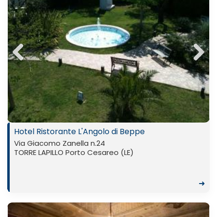
Previ
Next
ous
Hotel Ristorante L'Angolo di Beppe
Via Giacomo Zanella n.24
TORRE LAPILLO Porto Cesareo (LE)
➜