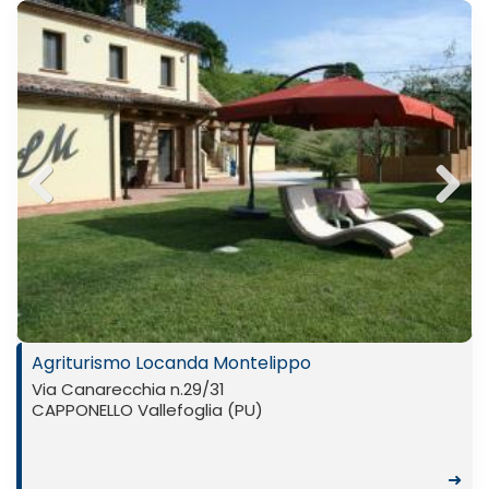
Previ
Next
ous
Agriturismo Locanda Montelippo
Via Canarecchia n.29/31
CAPPONELLO Vallefoglia (PU)
➜