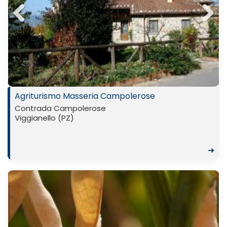
Previ
Next
ous
Agriturismo Masseria Campolerose
Contrada Campolerose
Viggianello (PZ)
➜