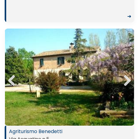
➜
Previ
Next
ous
Agriturismo Benedetti
Via Acquatino n.5