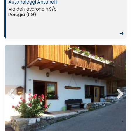
Autonoleggi Antonelli
Via del Favarone n.9/b
Perugia (PG)
➜
Previ
Next
ous