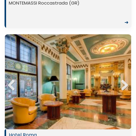
MONTEMASSI Roccastrada (GR)
➜
Previ
Next
ous
Hotel Roma