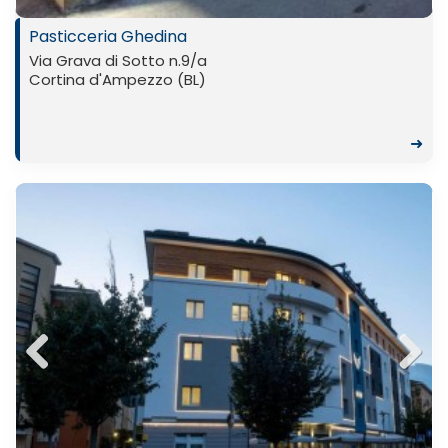
Pasticceria Ghedina
Via Grava di Sotto n.9/a
Cortina d'Ampezzo (BL)
➜
Previ
Next
ous