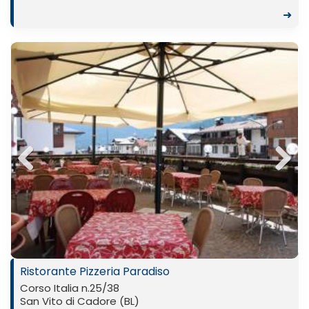
➜
Previ
Next
ous
Ristorante Pizzeria Paradiso
Corso Italia n.25/38
San Vito di Cadore (BL)