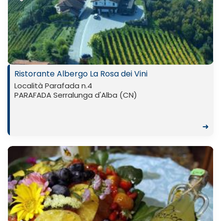
Previ
Next
ous
Ristorante Albergo La Rosa dei Vini
Località Parafada n.4
PARAFADA Serralunga d'Alba (CN)
➜