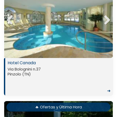
Previ
Next
ous
Hotel Canada
Via Bolognini n.37
Pinzolo (TN)
➜
🔥 Ofertas y Última Hora