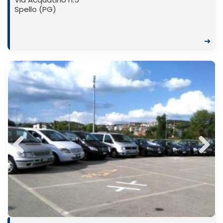
Spello (PG)
➜
Previ
Next
ous