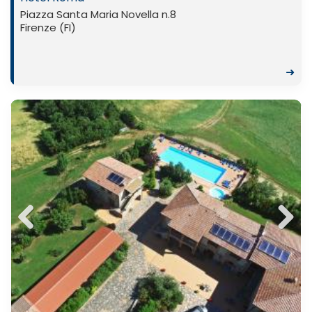
Piazza Santa Maria Novella n.8
Firenze (FI)
➜
Previ
Next
ous