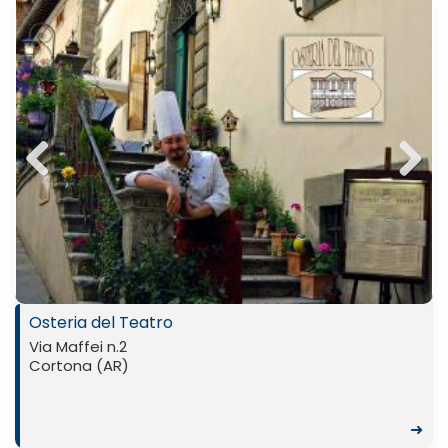
Previ
Next
ous
Osteria del Teatro
Via Maffei n.2
Cortona (AR)
➜