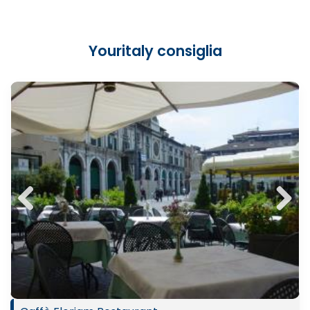
Youritaly consiglia
Previ
Next
ous