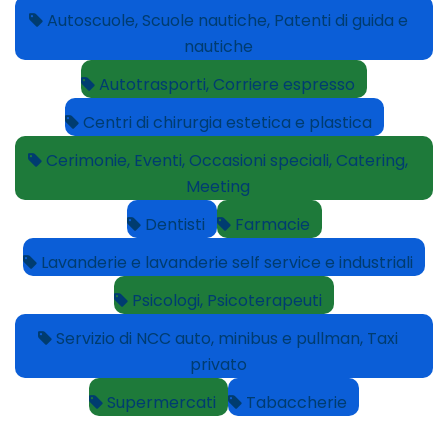
Autoscuole, Scuole nautiche, Patenti di guida e
nautiche
Autotrasporti, Corriere espresso
Centri di chirurgia estetica e plastica
Cerimonie, Eventi, Occasioni speciali, Catering,
Meeting
Dentisti
Farmacie
Lavanderie e lavanderie self service e industriali
Psicologi, Psicoterapeuti
Servizio di NCC auto, minibus e pullman, Taxi
privato
Supermercati
Tabaccherie