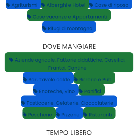
Agriturismi
Alberghi e Hotel
Case di riposo
Case vacanze e Appartamenti
Rifugi di montagna
DOVE MANGIARE
Aziende agricole, Fattorie didattiche, Caseifici,
Frantoi, Cantine
Bar, Tavole calde
Birrerie e Pub
Enoteche, Vino
Panifici
Pasticcerie, Gelaterie, Cioccolaterie
Pescherie
Pizzerie
Ristoranti
TEMPO LIBERO