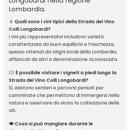
Longobardi nella regione
Lombardia.
🍷
Quali sono i vini tipici della Strada del Vino
Colli Longobardi?
I vini più rappresentativi includono varietà
caratterizzate da buon equilibrio e freschezza,
spesso ottenuti da vitigni locali della Lombardia,
affiancati da altri a denominazione riconosciuta.
🚶‍♂️
È possibile visitare i vigneti a piedi lungo la
Strada del Vino Colli Longobardi?
Sì, esistono sentieri e percorsi pensati per
camminate che permettono di immergersi nella
natura e osservare da vicino la coltivazione delle
viti.
🍽️
Cosa si può mangiare durante le