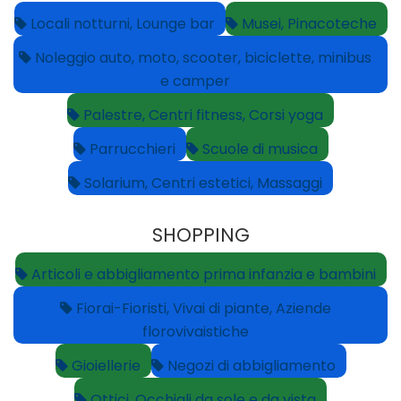
Locali notturni, Lounge bar
Musei, Pinacoteche
Noleggio auto, moto, scooter, biciclette, minibus
e camper
Palestre, Centri fitness, Corsi yoga
Parrucchieri
Scuole di musica
Solarium, Centri estetici, Massaggi
SHOPPING
Articoli e abbigliamento prima infanzia e bambini
Fiorai-Fioristi, Vivai di piante, Aziende
florovivaistiche
Gioiellerie
Negozi di abbigliamento
Ottici, Occhiali da sole e da vista